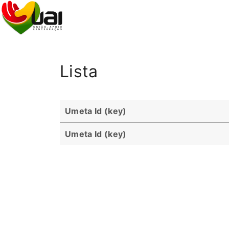
S
k
i
p
t
Lista
o
c
o
Umeta Id (key)
n
t
Umeta Id (key)
e
n
t